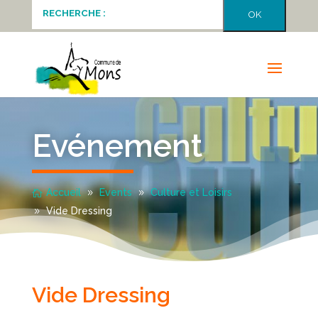
Evénement
Accueil
Events
Culture et Loisirs
Vide Dressing
Vide Dressing