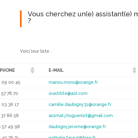
Vous cherchez un(e) assistant(e) 
?
Voici leur liste :
ÉPHONE
E-MAIL
 09 00 45
manou.mons@orange.fr
 57 78 70
ouistitite@aol.com
 03 36 17
camille.daubigny31@orange.fr
 37 86 58
assmat.j.hugueniot@gmail.com
 57 49 98
daubigny.jerome@orange.fr
 49 76 71
nathalie.faraut@free.fr