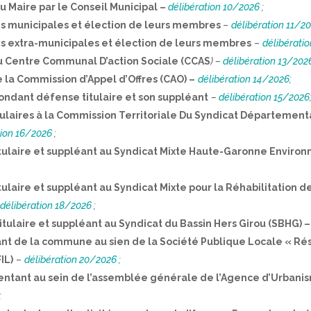
u Maire par le Conseil Municipal –
délibération 10/2026
;
s municipales et élection de leurs membres
–
délibération 11/2
s extra-municipales et élection de leurs membres
–
délibérati
 Centre Communal D’action Sociale (CCAS
) –
délibération 13/2026
la Commission d’Appel d’Offres (CAO) –
délibération 14/2026;
ondant défense titulaire et son suppléant
–
délibération 15/2026
tulaires à la Commission Territoriale Du Syndicat Département
tion 16/2026
;
tulaire et suppléant au Syndicat Mixte Haute-Garonne Enviro
tulaire et suppléant au Syndicat Mixte pour la Réhabilitation 
délibération 18/2026
;
tulaire et suppléant au Syndicat du Bassin Hers Girou (SBHG) –
ant de la commune au sien de la Société Publique Locale « Rés
IL)
–
délibération 20/2026 ;
entant au sein de l’assemblée générale de l’Agence d’Urbanis
;