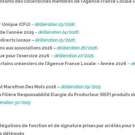
tants des collectivités membres de l’Agence France Locale (
r Unique (CFU)
–
délibération 23/2026
;
 de l’année 2025
–
délibération 24/2026
;
directs locaux –
délibération 25/2026
;
ons aux associations 2026
–
délibération 26/2026
;
e pour l’exercice 2026
–
délibération 27/2025
certains créanciers de l’Agence France Locale – Année 2026
–
d
at Marathon Des Mots 2026 –
délibération 29/2025
Filière Responsabilité Elargie du Producteur (REP) produits du
bération 30/2025
égations de fonction et de signature prises par arrêtés pour le
rs délégués