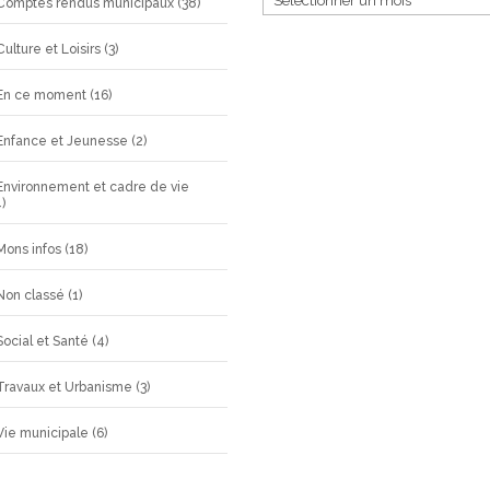
Comptes rendus municipaux
(38)
Culture et Loisirs
(3)
En ce moment
(16)
Enfance et Jeunesse
(2)
Environnement et cadre de vie
)
Mons infos
(18)
Non classé
(1)
Social et Santé
(4)
Travaux et Urbanisme
(3)
Vie municipale
(6)