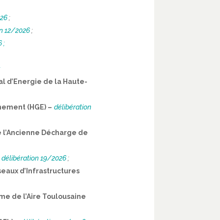
026
;
on 12/2026
;
 ;
;
al d’Energie de la Haute-
nnement (HGE) –
délibération
de l’Ancienne Décharge de
délibération 19/2026
;
eaux d’Infrastructures
me de l’Aire Toulousaine