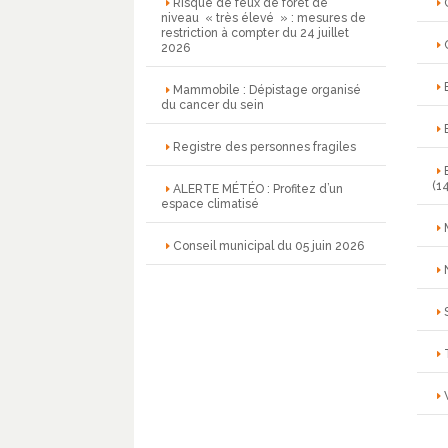
Risque de feux de forêt de
niveau « très élevé » : mesures de
restriction à compter du 24 juillet
2026
Mammobile : Dépistage organisé
du cancer du sein
Registre des personnes fragiles
(14
ALERTE MÉTÉO : Profitez d’un
espace climatisé
Conseil municipal du 05 juin 2026