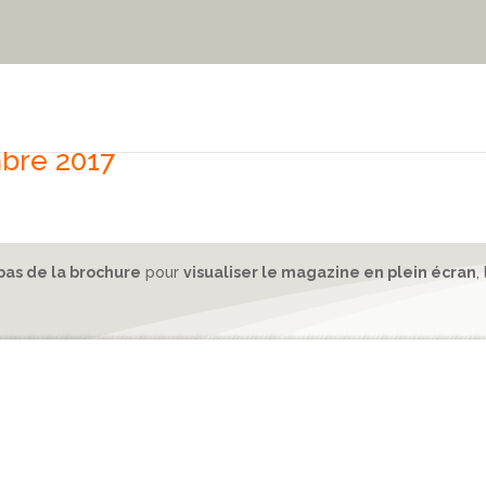
bre 2017
bas de la brochure
pour
visualiser le magazine en plein écran
,