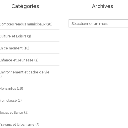
Catégories
Archives
Archives
Comptes rendus municipaux
(38)
Culture et Loisirs
(3)
En ce moment
(16)
Enfance et Jeunesse
(2)
Environnement et cadre de vie
)
Mons infos
(18)
Non classé
(1)
Social et Santé
(4)
Travaux et Urbanisme
(3)